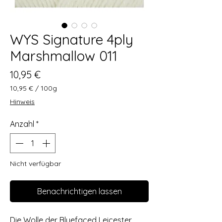
WYS Signature 4ply
Marshmallow 011
Preis
10,95 €
10,95 €
/
100g
10,95 €
Hinweis
pro
100
Anzahl
*
Gramm
Nicht verfügbar
Benachrichtigen lassen
Die Wolle der Bluefaced Leicester