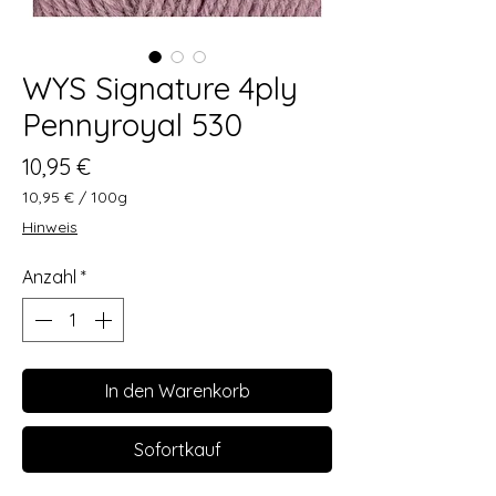
WYS Signature 4ply
Pennyroyal 530
Preis
10,95 €
10,95 €
/
100g
10,95 €
Hinweis
pro
100
Anzahl
*
Gramm
In den Warenkorb
Sofortkauf