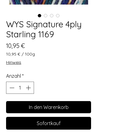
WYS Signature 4ply
Starling 1169
Preis
10,95 €
10,95 €
/
100g
10,95 €
Hinweis
pro
100
Anzahl
*
Gramm
In den Warenkorb
Sofortkauf