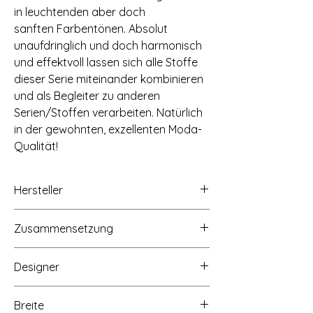
in leuchtenden aber doch
sanften Farbentönen. Absolut
unaufdringlich und doch harmonisch
und effektvoll lassen sich alle Stoffe
dieser Serie miteinander kombinieren
und als Begleiter zu anderen
Serien/Stoffen verarbeiten. Natürlich
in der gewohnten, exzellenten Moda-
Qualität!
Hersteller
moda fabrics+supplies, 13800 Hutton
Zusammensetzung
Drive, Dallas, Texas 75234,
www.modafabrics.com
100% Baumwolle
Designer
Brigitte Heitland for Zen Chic
Breite