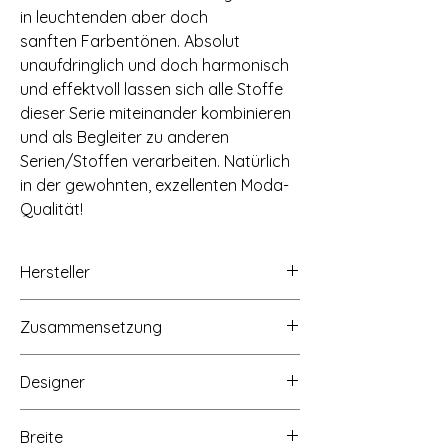
in leuchtenden aber doch
sanften Farbentönen. Absolut
unaufdringlich und doch harmonisch
und effektvoll lassen sich alle Stoffe
dieser Serie miteinander kombinieren
und als Begleiter zu anderen
Serien/Stoffen verarbeiten. Natürlich
in der gewohnten, exzellenten Moda-
Qualität!
Hersteller
moda fabrics+supplies, 13800 Hutton
Zusammensetzung
Drive, Dallas, Texas 75234,
www.modafabrics.com
100% Baumwolle
Designer
Brigitte Heitland for Zen Chic
Breite