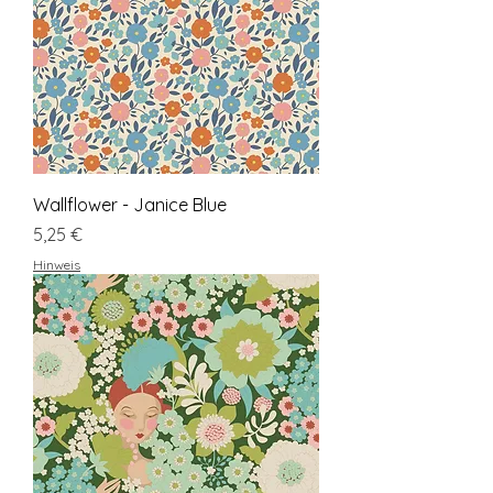
Wallflower - Janice Blue
Preis
5,25 €
Hinweis