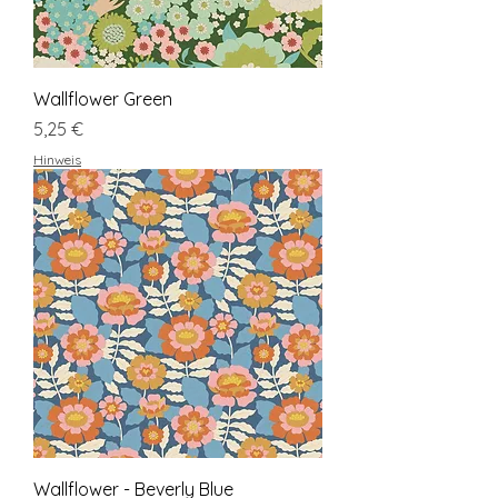
Wallflower Green
Preis
5,25 €
Hinweis
Wallflower - Beverly Blue