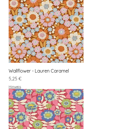
Wallflower - Lauren Caramel
Preis
5,25 €
Hinweis