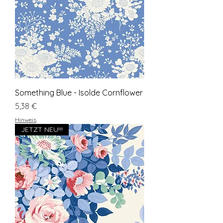
Something Blue - Isolde Cornflower
Preis
5,38 €
Hinweis
JETZT NEU!!!