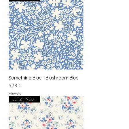
Something Blue - Blushroom Blue
Preis
5,38 €
Hinweis
JETZT NEU!!!