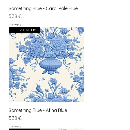
Something Blue - Carol Pale Blue
Preis
5,38 €
Hinweis
JETZT NEU!!!
Something Blue - Afina Blue
Preis
5,38 €
Hinweis